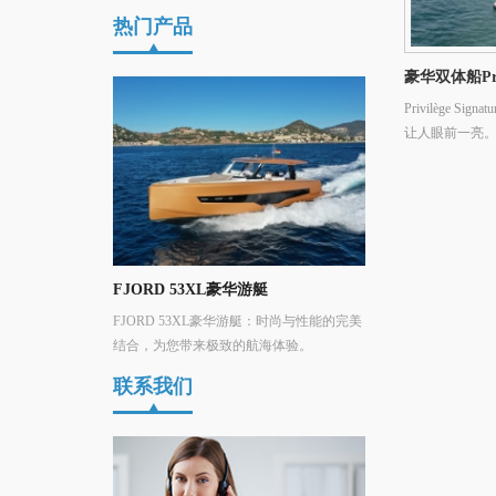
热门产品
豪华双体船Privil
Privilège S
让人眼前一亮。
令设计爱好者和
我们团队的仔
游艇
全新Hanse 461全能巡航帆船，续写
汉斯Hanse 590帆船
经典航海传奇
游艇：时尚与性能的完美
承袭 Hanse 460 经典船体全面升级，搭载三
汉斯590帆船：现代
航海体验。
大原厂航海黑科技，单人好操控、居住多元
结合，环绕式驾驶舱
舒适，近海休闲与跨洋远航兼顾的 46 尺全
化室内设计，重新定
联系我们
能巡航帆船。