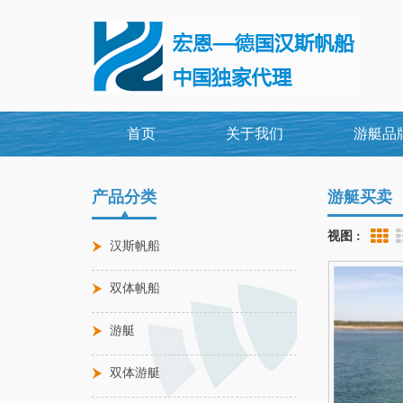
首页
关于我们
游艇品
产品分类
游艇买卖
视图 :
Gr
汉斯帆船
双体帆船
游艇
双体游艇