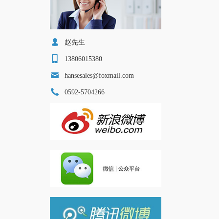
赵先生
13806015380
hansesales@foxmail.com
0592-5704266