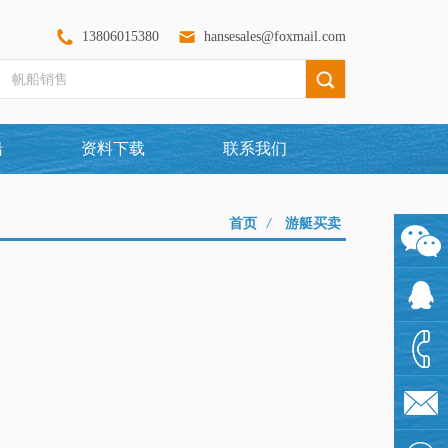
13806015380
hansesales@foxmail.com
船
资料下载
联系我们
首页
/
游艇买卖
1360097
1925480
1380601