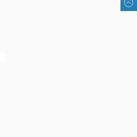
hansesal
进口帆船
帆船——一眼便爱上了！彻
新款汉斯Hanse 460
史为基础。