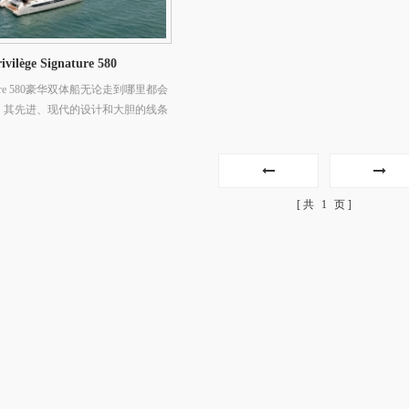
ège Signature 580
ignature 580豪华双体船无论走到哪里都会
 其先进、现代的设计和大胆的线条
水手们惊叹不已。 每个细节都经过
细权衡。
共
1
页
汉斯Hanse 360帆船
汉斯Hanse 460
美学与奢华性能的完美
HANSE 360是一款集卓越性能、舒适性和
汉斯Hanse 460
、智能小艇车库、定制
易于操作为一体的现代时尚帆船，适合巡航
底创新，灵活而宽敞。 
义航海体验！
或竞技航行。
以其悠久而成功的历