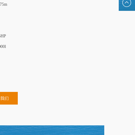
hansesal
.75m
5HP
000l
㎡
1全能巡航帆船，续写
汉斯Hanse 590帆船
汉斯Hanse 360
 经典船体全面升级，搭载三
汉斯590帆船：现代美学与奢华性能的完美
HANSE 360是
单人好操控、居住多元
结合，环绕式驾驶舱、智能小艇车库、定制
易于操作为一体的
系我们
远航兼顾的 46 尺全
化室内设计，重新定义航海体验！
或竞技航行。