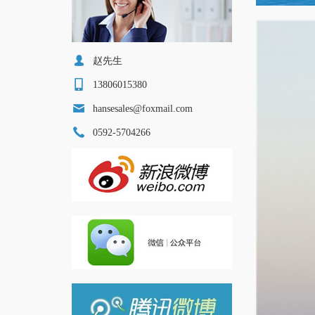
赵先生
13806015380
hansesales@foxmail.com
0592-5704266