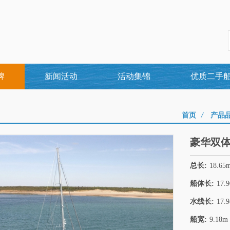
牌
新闻活动
活动集锦
优质二手
首页
/
产品
豪华双体船Pr
总长:
18.65
船体长:
17.
水线长:
17.
船宽:
9.18m