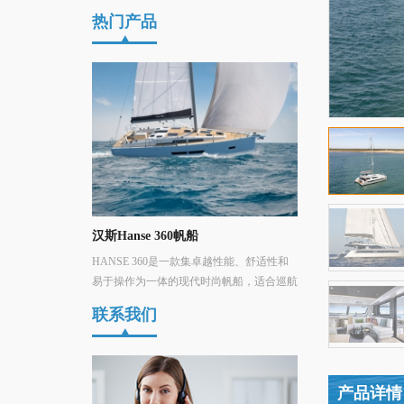
热门产品
汉斯Hanse 460进口帆船
穆迪Moody DS4
集卓越性能、舒适性和
汉斯Hanse 460帆船——一眼便爱上了！彻
Moody DS48是一
时尚帆船，适合巡航
底创新，灵活而宽敞。 新款汉斯Hanse 460
统航海工艺和现代舒
以其悠久而成功的历史为基础。
的甲板客厅提供了令人
联系我们
野，宽敞的前舱拥有
舱，每间都设有私人
艇的设计理念旨在实
采用运动型装�
产品详情