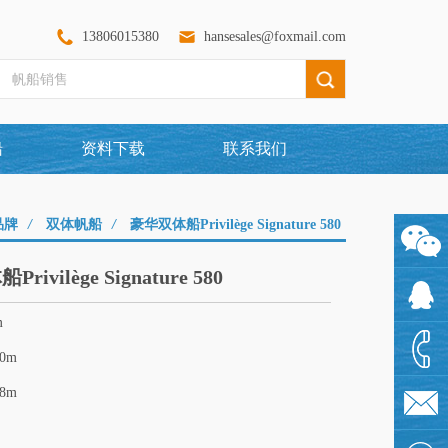
13806015380
hansesales@foxmail.com
船
资料下载
联系我们
品牌
/
双体帆船
/
豪华双体船Privilège Signature 580
ivilège Signature 580
1360097
m
1925480
90m
98m
1380601