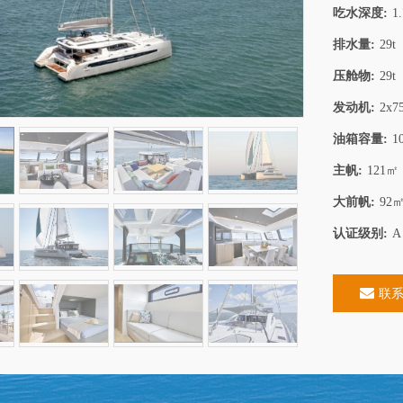
吃水深度:
1
排水量:
29t
压舱物:
29t
发动机:
2x7
油箱容量:
1
主帆:
121㎡
大前帆:
92
认证级别:
A
8豪华帆船
FJORD 53XL豪华游艇
全新Hanse 46
经典航海传奇
艘纯粹的豪华游艇，集传
FJORD 53XL豪华游艇：时尚与性能的完美
承袭 Hanse 460
适于一身。其无缝整合
结合，为您带来极致的航海体验。
大原厂航海黑科技，
联
惊叹的360度全景视
舒适，近海休闲与跨洋
宏伟船主套房及两间客
能巡航帆船。
浴室和独立淋浴间。游
现航行的精准和舒适，