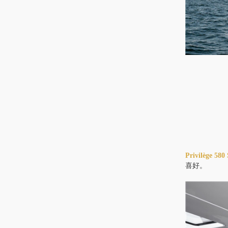
Privilège 5
喜好。