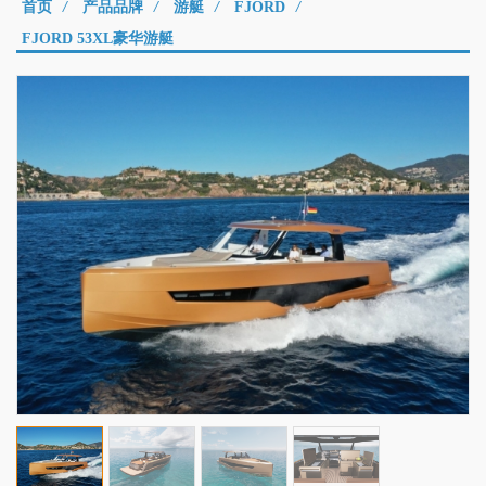
首页
/
产品品牌
/
游艇
/
FJORD
/
FJORD 53XL豪华游艇