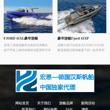
FJORD 41XL豪华游艇
豪华游艇Fjord 41XP
呈现了高级游艇和全新的布局概念。
这艘41英尺长的非凡FJORD 41XP游
由于甲板上独特的模块化配置和可变
艇是德国汉斯游艇旗下的一款非常特
的内饰设计，您成为了自己游艇的首
别的豪华游艇，集性能、舒适性和标
席设计师。
志性设计于一体，令人印象深刻。
网站首页
关于我们
游艇品牌
新闻活动
联系我们
网站地图
XML
博客