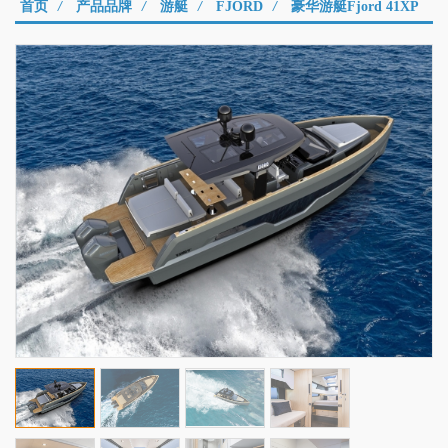
首页
/
产品品牌
/
游艇
/
FJORD
/
豪华游艇Fjord 41XP