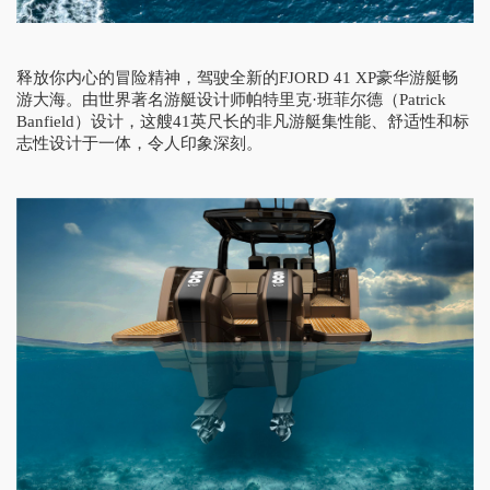
释放你内心的冒险
精神
，
驾驶全新
的FJORD 41 XP豪华游艇畅
游
大海
。由世界著名游艇设计师帕特里克·班菲尔德（Patrick
Banfield）设计，这艘41英尺长的非凡游艇集性能、舒适性和标
志性设计于一体，令人印象深刻。