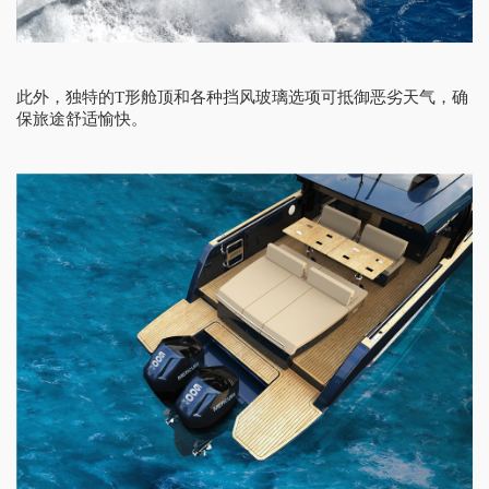
此外，独特的T形
舱
顶和各种挡风玻璃选项可抵御恶劣天气，确
保旅途舒适愉快。