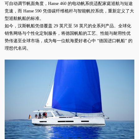
可自动调节帆面角度，Hanse 460 的电动帆系统适配家庭巡航与短途
竞速，而 Hanse
590
凭借碳纤维桅杆与智能帆控系统，重新定义了大
型巡航帆船的标准。
如今，汉斯帆船凭借覆盖
29 英尺至
58
英尺的全系列产品、全球化
销售网络与个性化定制服务，将德国帆船的工艺、性能与耐用性优
势传递至全球市场，成为每一位航海爱好者心中
“德国进口帆船” 的
理想代名词。