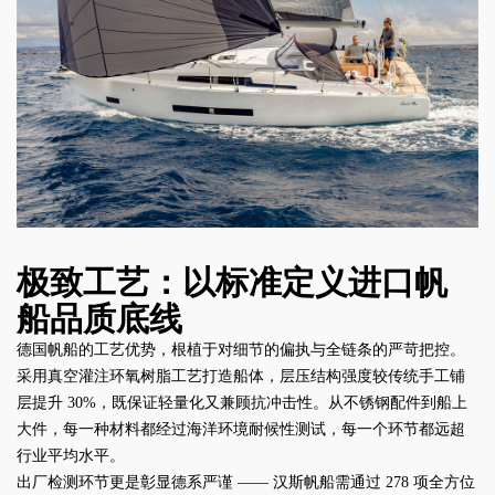
极致工艺：以标准定义进口帆
船品质底线
德国帆船的工艺优势，根植于对细节的偏执与全链条的严苛把控。
采用真空灌注环氧树脂工艺打造船体，层压结构强度较传统手工铺
层提升
30%，既保证轻量化又兼顾抗冲击性。从不锈钢配件到
船上
大件，每一种材料都经过海洋环境耐候性测试，每一个环节都远超
行业平均水平。
出厂检测环节更是彰显德系严谨
—— 汉斯帆船需通过 278 项全方位