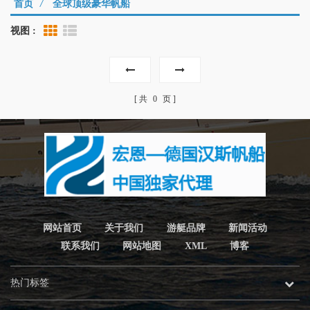
首页
/
全球顶级豪华帆船
视图 :
Grid View
List View
共
0
页
网站首页
关于我们
游艇品牌
新闻活动
联系我们
网站地图
XML
博客
热门标签