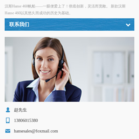
适
汉斯Hanse 460帆船——一眼便爱上了！彻底创新，灵活而宽敞。 新款汉斯
M
Hanse 460以其悠久而成功的历史为基础。
缝
套
联系我们
现
赵先生
13806015380
hansesales@foxmail.com