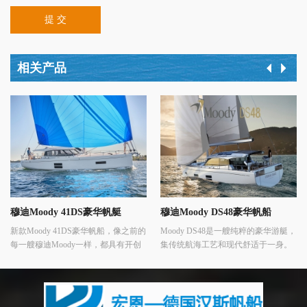
提 交
相关产品
穆迪Moody 41DS豪华帆艇
穆迪Moody DS48豪华帆船
新款Moody 41DS豪华帆船，像之前的
Moody DS48是一艘纯粹的豪华游艇，
每一艘穆迪Moody一样，都具有开创
集传统航海工艺和现代舒适于一身。
性。Moody Decksaloon 41是现代造船
其无缝整合的甲板客厅提供了令人惊
和工程技术的杰作。
叹的360度全景视野，宽敞的前舱拥有
宏伟船主套房及两间客舱，每间都设
有私人浴室和独立淋浴间。游艇的设