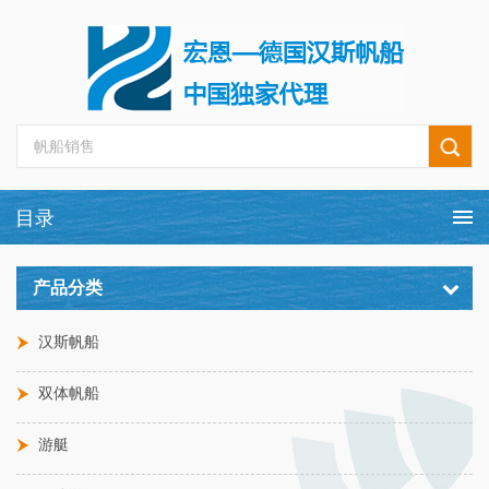
产品分类
汉斯帆船
双体帆船
游艇