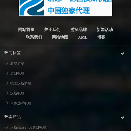
计理念旨在实现航行的精准和舒适，
采用运动型装�
网站首页
关于我们
游艇品牌
新闻活动
联系我们
网站地图
XML
博客
热门标签
豪华游艇
进口帆船
德国汉斯游艇
汉斯帆船
单体远洋帆船
热卖产品
汉斯Hanse 460进口帆船