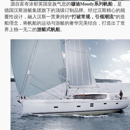
源自富有浓郁英国皇族气息的
穆迪
Moody
系列帆船
，是
德国汉斯游艇集团旗下的顶级订制品牌。经过汉斯精心的颠
覆性设计，融入汉斯一贯秉持的
“打破常规，引领潮流”
的造
船理念，将帆船的运动与游艇的奢华完美结合，打造出了世
界上独一无二的
游艇式帆船
。