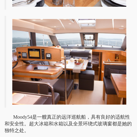
Moody54
是
一艘真正的远洋巡航船
，
具有良好的适航性
和
安全
性。超大冰箱
和水箱以及
全景环绕式玻璃窗
都是
她的
独特之处。