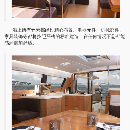
船上所有元素
都经过精心布置
。
电器
元件、
机械部件
、
家具装饰
等
都
将
按照严格的标准建造，在任何情况下您都能
感到倍加舒适。