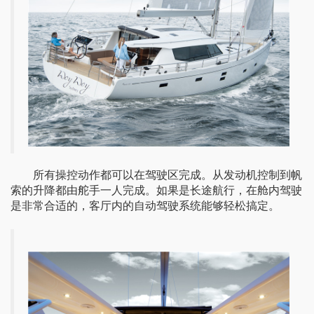
所有
操控动作都可以
在驾驶区完成
。从
发动机控制
到帆
索的升降都由舵手一人完成。如果
是
长途航行，在舱内驾驶
是
非常合适的，客厅
内
的自动驾驶系统能够轻松
搞定
。