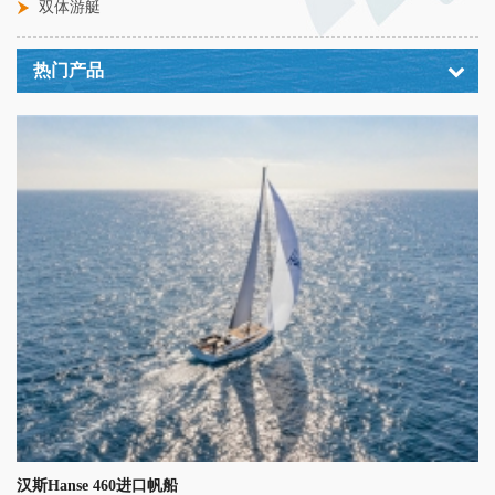
双体游艇
热门产品
汉斯Hanse 460进口帆船
穆