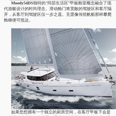
Moody
54DS
独特的“同层生活区”甲板舱室概念融合了现
代游艇设计的时尚理念。滑动舱门将宽敞的驾驶区和客厅隔
开，从
客厅到驾驶区仅一步之遥。无需
像
传统帆船那样攀爬
舱梯
便可
抵达。
如果
您想拥有一个独立的厨房空间，
在客厅甲板
下
会是