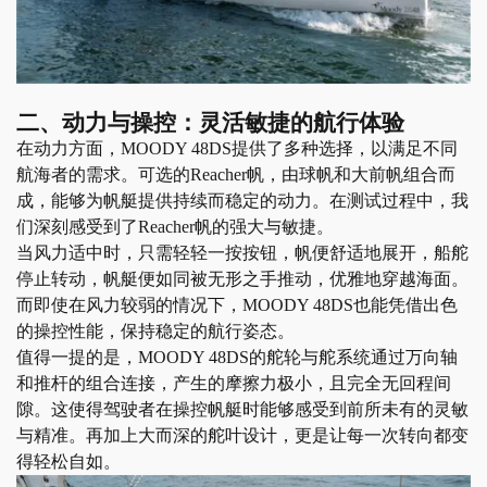
二、动力与操控：灵活敏捷的航行体验
在动力方面，
MOODY 48DS提供了多种选择，以满足不同
航海者的需求。可选的Reacher
帆
，
由球帆和大前帆组合而
成，能够为
帆艇
提供持续而稳定的动力。在测试过程中，我
们深刻感受到了
Reacher
帆
的强大与敏捷。
当风力适中时，只需轻轻一按按钮，帆便舒适地展开，船舵
停止转动，
帆艇
便如同被无形之手推动，优雅地穿越海面。
而即使在风力较弱的情况下，
MOODY 48DS也能凭借出色
的操控性能，保持稳定的航行姿态。
值得一提的是，
MOODY 48DS的舵轮与舵系统通过万向轴
和推杆的组合连接，产生的摩擦力极小，且完全无回程间
隙。这使得驾驶者在操控
帆艇
时能够感受到前所未有的灵敏
与精准。再加上大而深的舵叶设计，更是让每一次转向都变
得轻松自如。