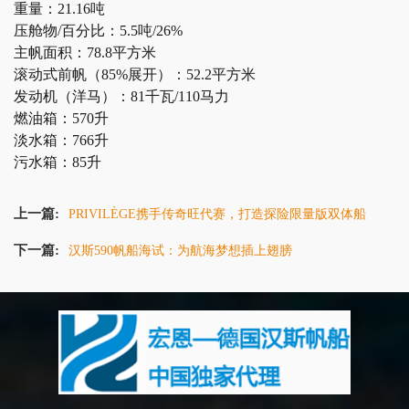
重量：
21.16吨
压舱物
/百分比：5.5吨/26%
主帆面积：
78.8平方米
滚动式前帆（
85%展开）：52.2平方米
发动机（洋马）：
81千瓦/110马力
燃油箱：
570升
淡水箱：
766升
污水箱：
85升
上一篇:
PRIVILÈGE携手传奇旺代赛，打造探险限量版双体船
下一篇:
汉斯590帆船海试：为航海梦想插上翅膀