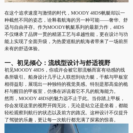
在这个追求速度与激情的时代，
MOODY 48DS
帆艇
却以一
种截然不同的姿态，诠释着航海的另一种可能
——
奢华、舒
适与自由
并存。作为
MOODY
帆艇
系列的最新力作，
48DS
不仅继承了品牌一贯的精湛工艺与卓越性能，更在设计与功
能上实现了全面升级，为热爱巡航的航海者带来了一场前所
未有的舒适体验。
一、初见倾心：流线型设计与舒适视野
初见
MOODY 48DS，你或许会被它那流畅而富有动感的线
条所吸引。船身设计几乎让人联想到动力艇，干舷与甲板室
相得益彰，展现出一种独特的视觉美感。特别是那高耸的桅
杆与醒目的甲板室，仿佛在诉说着它不凡的航海能力。
然而，
MOODY 48DS的魅力远不止于此。当你踏上甲板，
你会发现这里的视野开阔无比，无论是站立还是坐着，都能
轻松观察到
航行
的状态以及前方的路况。这种设计不仅提升
了驾驶的乐趣，更让每一次航行都充满了探索的惊喜。