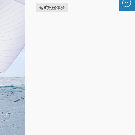
hansesal
远航帆船体验