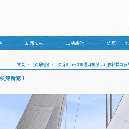
牌
新闻活动
活动集锦
优质二手
首页
/
汉斯帆船
/
汉斯Hanse 510进口帆船：让你轻松驾
的帆船新宠！