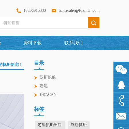
13806015380
hansesales@foxmail.com
船
资料下载
联系我们
目录
驭的帆船新宠！
汉斯帆船
1360097
游艇
DRACAN
1925480
标签
1380601
游艇帆船出租
汉斯帆船