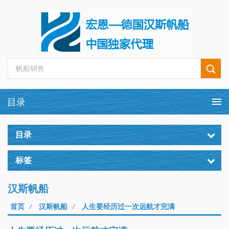
目录
标签
汉斯帆船
首页
/
汉斯帆船
/
人生要经历过一次远航才完满