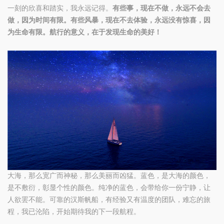
一刻的欣喜和踏实，我永远记得。
有些事，现在不做，永远不会去
做，因为时间有限。有些风暴，现在不去体验，永远没有惊喜，因
为生命有限。航行的意义，在于发现生命的美好！
大海，那么宽广而神秘，那么美丽而凶猛。蓝色，是大海的颜色，
是不敷衍，彰显个性的颜色。纯净的蓝色，会带给你一份宁静，让
人欲罢不能。可靠的汉斯帆船，有经验又有温度的团队，难忘的旅
程，我已沦陷，开始期待我的下一段航程。