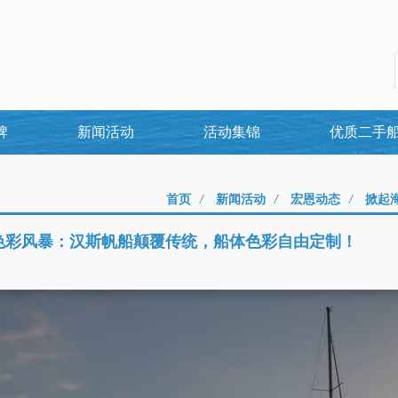
牌
新闻活动
活动集锦
优质二手
首页
/
新闻活动
/
宏恩动态
/
掀起
色彩风暴：汉斯帆船颠覆传统，船体色彩自由定制！
5