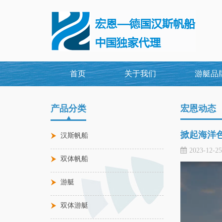
首页
关于我们
游艇品
产品分类
宏恩动态
掀起海洋
汉斯帆船
2023-12-2
双体帆船
游艇
双体游艇