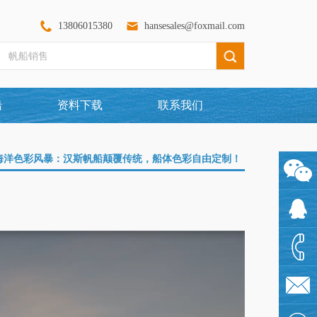
13806015380
hansesales@foxmail.com
船
资料下载
联系我们
海洋色彩风暴：汉斯帆船颠覆传统，船体色彩自由定制！
1360097
1925480
1380601