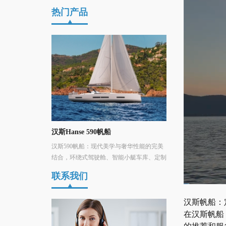
热门产品
船
汉斯Hanse 360帆船
汉斯Hanse 460
美学与奢华性能的完美
HANSE 360是一款集卓越性能、舒适性和
汉斯Hanse 460
、智能小艇车库、定制
易于操作为一体的现代时尚帆船，适合巡航
底创新，灵活而宽敞。 
义航海体验！
或竞技航行。
以其悠久而成功的
联系我们
汉斯帆船：
在汉斯帆船