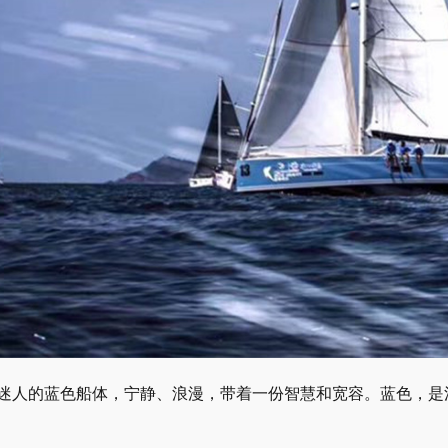
迷人的蓝色船体，宁静、浪漫，带着一份智慧和宽容。蓝色，是