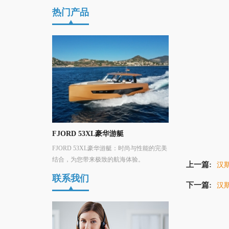
热门产品
游艇
全新Hanse 461全能巡航帆船，续写
汉斯Hanse 590帆船
经典航海传奇
游艇：时尚与性能的完美
承袭 Hanse 460 经典船体全面升级，搭载三
汉斯590帆船：现代
航海体验。
大原厂航海黑科技，单人好操控、居住多元
结合，环绕式驾驶舱
上一篇:
汉斯
舒适，近海休闲与跨洋远航兼顾的 46 尺全
化室内设计，重新定
联系我们
能巡航帆船。
下一篇:
汉