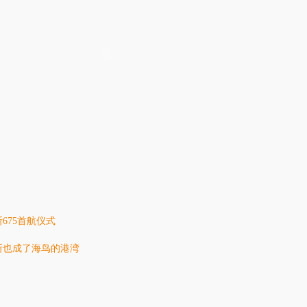
汉斯Hanse 360帆船
汉斯Hanse 460
美学与奢华性能的完美
HANSE 360是一款集卓越性能、舒适性和
汉斯Hanse 460
、智能小艇车库、定制
易于操作为一体的现代时尚帆船，适合巡航
底创新，灵活而宽敞。 
675首航仪式
义航海体验！
或竞技航行。
以其悠久而成功的历
斯也成了海鸟的港湾