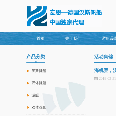
首页
关于我们
游艇品
产品分类
活动集锦
海帆赛，
汉斯帆船
2018-03-3
双体帆船
游艇
双体游艇