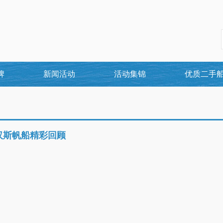
牌
新闻活动
活动集锦
优质二手
汉斯帆船精彩回顾
1