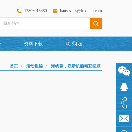
13806015380
hansesales@foxmail.com
船
资料下载
联系我们
首页
/
活动集锦
/
海帆赛，汉斯帆船精彩回顾
1360097
1925480
1380601