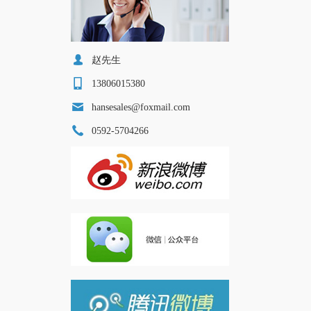
赵先生
13806015380
hansesales@foxmail.com
0592-5704266