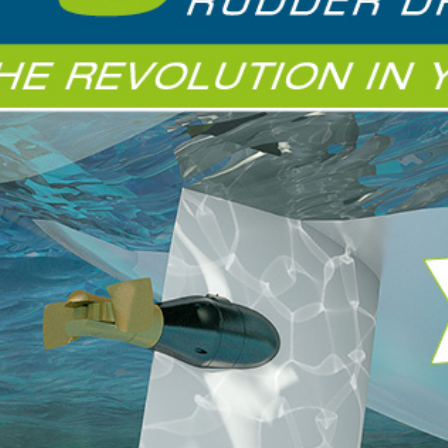
汉斯Hanse 460进口帆船
款集卓越性能、舒适性和
汉斯Hanse 460帆船——一眼便爱上了！彻
代时尚帆船，适合巡航
底创新，灵活而宽敞。 新款汉斯Hanse 460
以其悠久而成功的历史为基础。