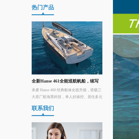
热门产品
全能巡航帆船，续写
汉斯Hanse 590帆船
汉斯Hanse 360帆船
典船体全面升级，搭载三
汉斯590帆船：现代美学与奢华性能的完美
HANSE 360是一
人好操控、居住多元
结合，环绕式驾驶舱、智能小艇车库、定制
易于操作为一体的现
航兼顾的 46 尺全
化室内设计，重新定义航海体验！
或竞技航行。
联系我们