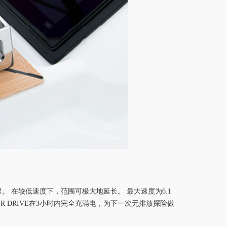
里。 在较低速度下，范围
可极大地
延长。
最大速度为
6.1
DDER DRIVE在3小时内完全充
满
电，为下一次无排放探险做