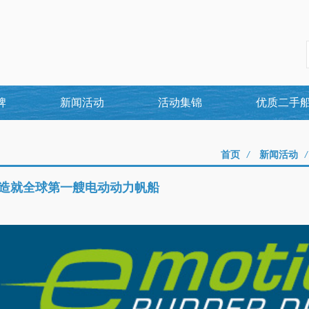
牌
新闻活动
活动集锦
优质二手
首页
/
新闻活动
/
，造就全球第一艘电动动力帆船
4