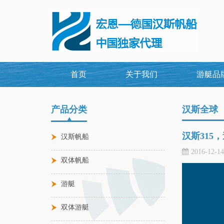
首页
关于我们
游艇品
产品分类
汉斯全球
汉斯315
汉斯帆船
2016-12-1
双体帆船
游艇
双体游艇