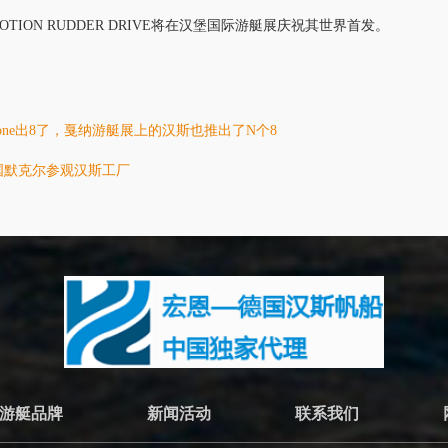
MOTION RUDDER DRIVE
将
在
汉堡
国际
游艇
展庆祝其世界首
发
。
hone出8了，戛纳游艇展上的汉斯也推出了N个8
国默克尔参观汉斯工厂
游艇品牌
新闻活动
联系我们