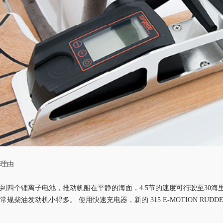
的理由
两到四个锂离子电池，推动
帆船
在平静的海面
，
4.5节
的速度可行驶
至
30海
常规柴油发动机小得多。 使用
快速充电器
，新的
315 E-MOTION RU