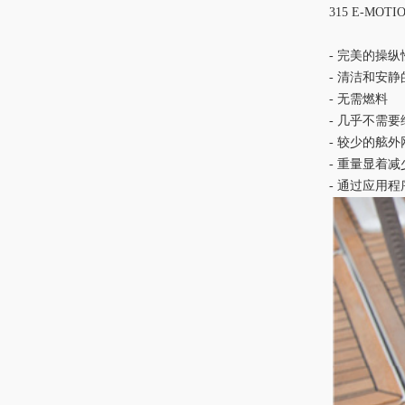
315 E-MOTI
- 完美的
操纵
- 清洁和安
- 无需燃料
- 几乎
不需要
- 较少的舷外
- 重量显着减
- 通过应用