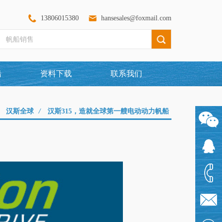
13806015380
hansesales@foxmail.com
船
资料下载
联系我们
汉斯全球
/
汉斯315，造就全球第一艘电动动力帆船
1360097
1925480
1380601