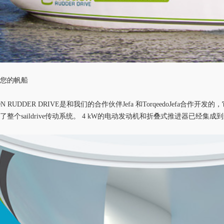
动您的帆船
ON RUDDER DRIVE
是和我们的合作伙伴
Jefa
和
Torqeedo
Jefa合作开发
代了整个
saildrive传动系统
。
4 kW的电动发动机和折叠式推进器已经集成